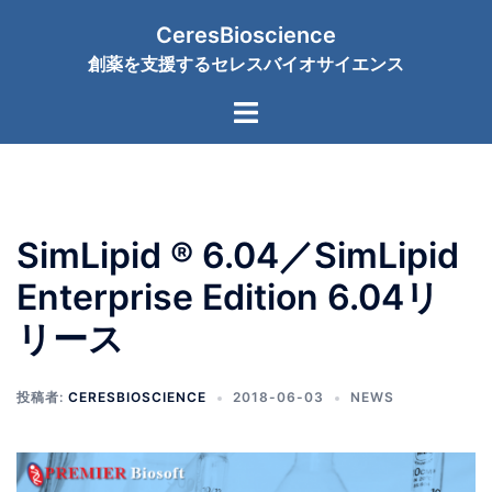
コ
CeresBioscience
ン
創薬を支援するセレスバイオサイエンス
テ
ン
ト
ツ
グ
へ
ル
ス
メ
キ
ニ
ッ
SimLipid ® 6.04／SimLipid
ュ
プ
ー
Enterprise Edition 6.04リ
リース
投稿者:
CERESBIOSCIENCE
2018-06-03
NEWS