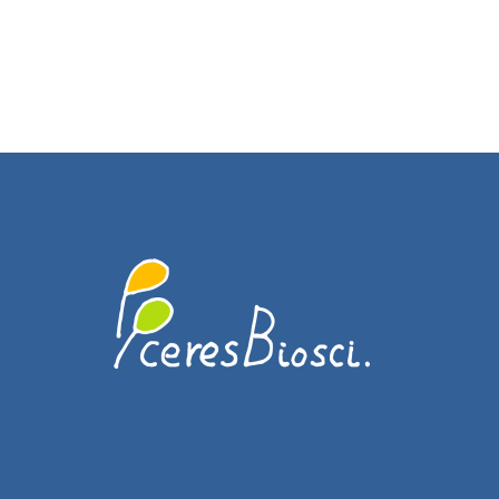
ゲ
ー
シ
ョ
ン