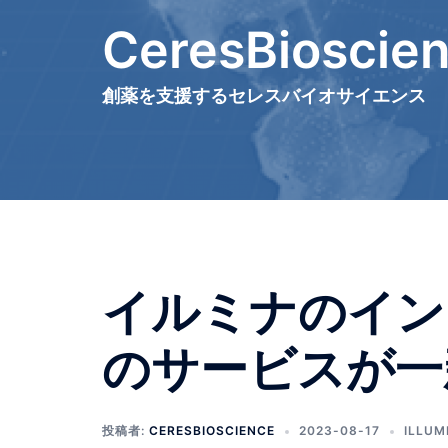
コ
CeresBioscie
ン
テ
ン
創薬を支援するセレスバイオサイエンス
ツ
へ
ス
キ
ッ
プ
イルミナのイン
のサービスが一
投稿者:
CERESBIOSCIENCE
2023-08-17
ILLUM