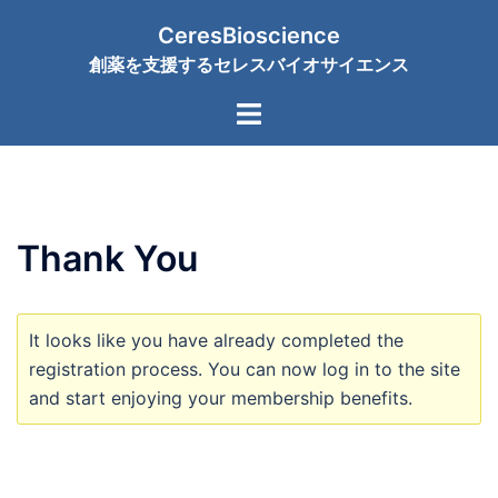
コ
CeresBioscience
ン
創薬を支援するセレスバイオサイエンス
テ
ン
ト
ツ
グ
へ
ル
ス
メ
キ
ニ
ッ
Thank You
ュ
プ
ー
It looks like you have already completed the
registration process. You can now log in to the site
and start enjoying your membership benefits.