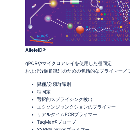
AlleleID
®
qPCRやマイクロアレイを使用した種同定
および分類群識別のための包括的なプライマー／
異種/分類群識別
種同定
選択的スプライシング検出
エクソンジャンクションのプライマー
リアルタイムPCRプライマー
TaqMan®プローブ
SYBR® Greenプライマー