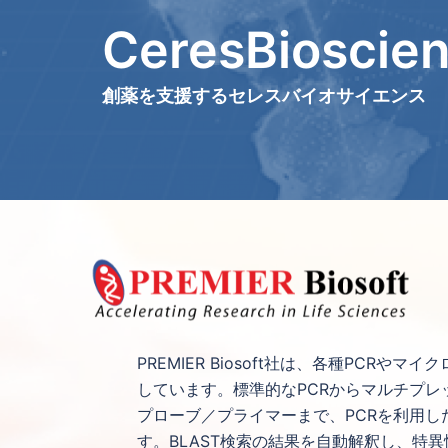
コ
CeresBioscie
ン
テ
ン
創薬を支援するセレスバイオサイエンス
ツ
へ
ス
キ
ッ
プ
PREMIER Biosoft社は、各種PC
しています。標準的なPCRからマルチプレ
プローブ／プライマーまで、PCRを利用
す。BLAST検索の結果を自動解釈し、特