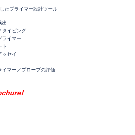
化したプライマー設計ツール
検出
ノタイピング
プライマー
ート
アッセイ
ライマー／プローブの評価